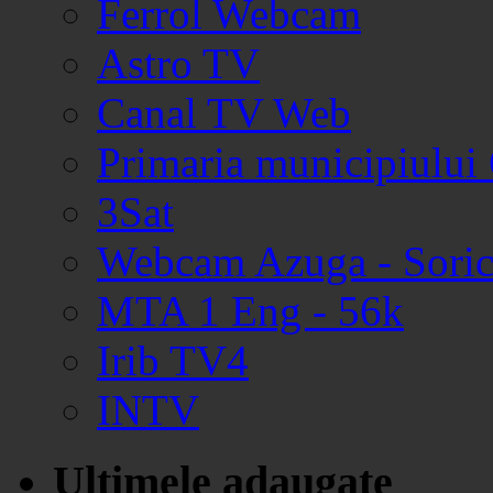
Ferrol Webcam
Astro TV
Canal TV Web
Primaria municipiului
3Sat
Webcam Azuga - Soric
MTA 1 Eng - 56k
Irib TV4
INTV
Ultimele adaugate