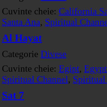
Cuvinte cheie:
California S
Santa Ana
,
Spiritual Chann
Al Hayat
Categorie
Divese
Cuvinte cheie:
Egipt
,
Egypt
Spiritual Channel
,
Spiritua
Sat 7