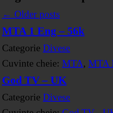
←
Older posts
MTA 1 Eng – 56k
Categorie
Divese
Cuvinte cheie:
MTA
,
MTA I
God TV – UK
Categorie
Divese
Cuvinte cheie:
God TV - U