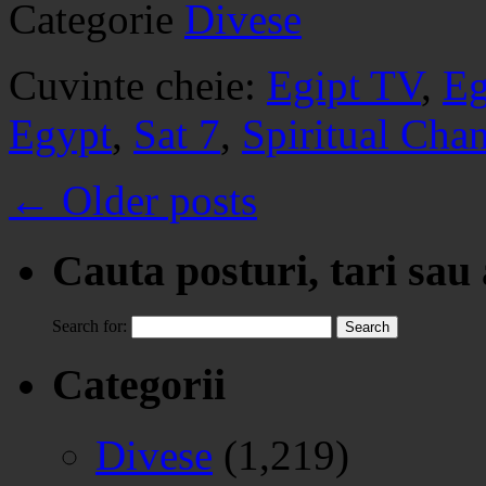
Categorie
Divese
Cuvinte cheie:
Egipt TV
,
Eg
Egypt
,
Sat 7
,
Spiritual Cha
←
Older posts
Cauta posturi, tari sau
Search for:
Categorii
Divese
(1,219)