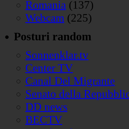
Romania
(137)
Webcam
(225)
Posturi random
Sonnenklar.tv
Center TV
Canal Del Migrante
Senato della Repubblic
DD news
BECTV