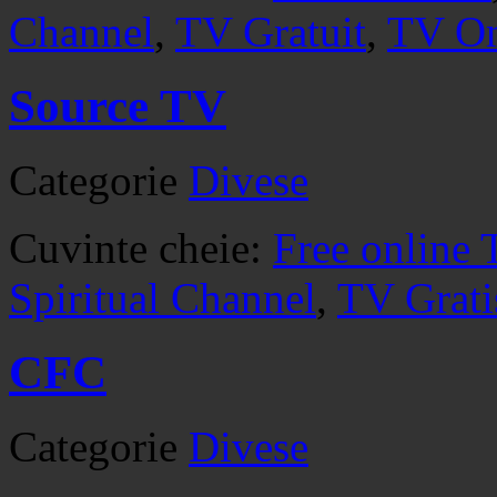
Channel
,
TV Gratuit
,
TV On
Source TV
Categorie
Divese
Cuvinte cheie:
Free online 
Spiritual Channel
,
TV Grati
CFC
Categorie
Divese