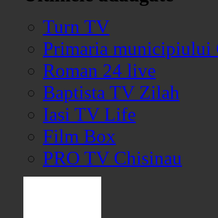
Turn TV
Primaria municipiului
Roman 24 live
Baptista TV Zilah
Iasi TV Life
Film Box
PRO TV Chisinau