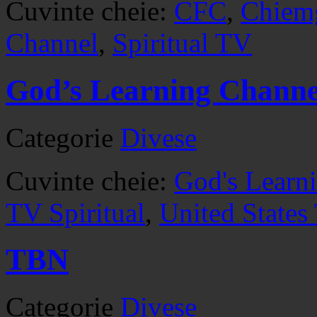
Cuvinte cheie:
CFC
,
Chiem
Channel
,
Spiritual TV
God’s Learning Channe
Categorie
Divese
Cuvinte cheie:
God's Learn
TV Spiritual
,
United States
TBN
Categorie
Divese